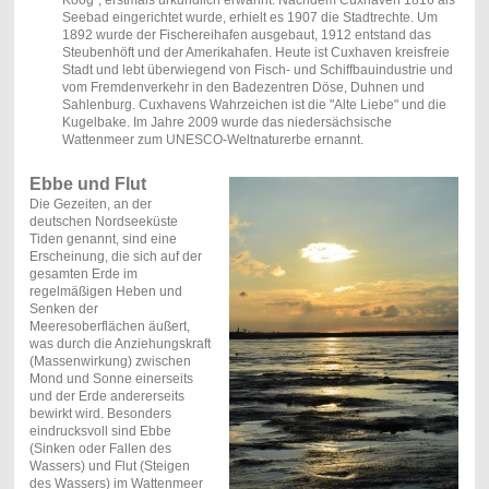
Koog", erstmals urkundlich erwähnt. Nachdem Cuxhaven 1816 als
Seebad eingerichtet wurde, erhielt es 1907 die Stadtrechte. Um
1892 wurde der Fischereihafen ausgebaut, 1912 entstand das
Steubenhöft und der Amerikahafen. Heute ist Cuxhaven kreisfreie
Stadt und lebt überwiegend von Fisch- und Schiffbauindustrie und
vom Fremdenverkehr in den Badezentren Döse, Duhnen und
Sahlenburg. Cuxhavens Wahrzeichen ist die "Alte Liebe" und die
Kugelbake.
Im Jahre 2009 wurde das niedersächsische
Wattenmeer zum UNESCO-Weltnaturerbe ernannt.
Ebbe und Flut
Die Gezeiten, an der
deutschen Nordseeküste
Tiden genannt, sind eine
Erscheinung, die sich auf der
gesamten Erde im
regelmäßigen Heben und
Senken der
Meeresoberflächen äußert,
was durch die Anziehungskraft
(Massenwirkung) zwischen
Mond und Sonne einerseits
und der Erde andererseits
bewirkt wird. Besonders
eindrucksvoll sind Ebbe
(Sinken oder Fallen des
Wassers) und Flut (Steigen
des Wassers) im Wattenmeer