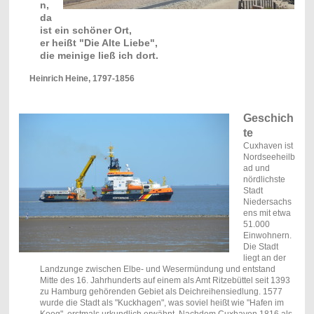
n,
da
ist ein schöner Ort,
er heißt "Die Alte Liebe",
die meinige ließ ich dort.
Heinrich Heine, 1797-1856
Geschich
te
Cuxhaven ist
Nordseeheilb
ad und
nördlichste
Stadt
Niedersachs
ens mit etwa
51.000
Einwohnern.
Die Stadt
liegt an der
Landzunge zwischen Elbe- und Wesermündung und entstand
Mitte des 16. Jahrhunderts auf einem als Amt Ritzebüttel seit 1393
zu Hamburg gehörenden Gebiet als Deichreihensiedlung. 1577
wurde die Stadt als "Kuckhagen", was soviel heißt wie "Hafen im