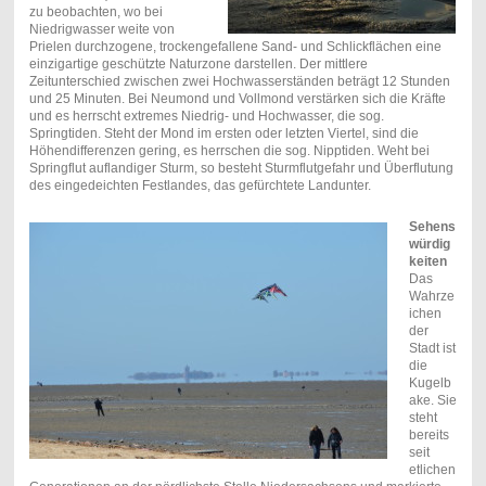
zu beobachten, wo bei
Niedrigwasser weite von
Prielen durchzogene, trockengefallene Sand- und Schlickflächen eine
einzigartige geschützte Naturzone darstellen. Der mittlere
Zeitunterschied zwischen zwei Hochwasserständen beträgt 12 Stunden
und 25 Minuten. Bei Neumond und Vollmond verstärken sich die Kräfte
und es herrscht extremes Niedrig- und Hochwasser, die sog.
Springtiden. Steht der Mond im ersten oder letzten Viertel, sind die
Höhendifferenzen gering, es herrschen die sog. Nipptiden. Weht bei
Springflut auflandiger Sturm, so besteht Sturmflutgefahr und Überflutung
des eingedeichten Festlandes, das gefürchtete Landunter.
Sehens
würdig
keiten
Das
Wahrze
ichen
der
Stadt ist
die
Kugelb
ake. Sie
steht
bereits
seit
etlichen