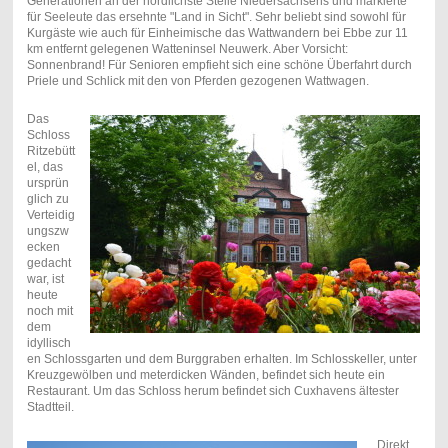
Generationen an der nördlichste Stelle Niedersachsens und markierte
für Seeleute das ersehnte "Land in Sicht". Sehr beliebt sind sowohl für
Kurgäste wie auch für Einheimische das Wattwandern bei Ebbe zur 11
km entfernt gelegenen Watteninsel Neuwerk. Aber Vorsicht:
Sonnenbrand! Für Senioren empfieht sich eine schöne Überfahrt durch
Priele und Schlick mit den von Pferden gezogenen Wattwagen.
Das
Schloss
Ritzebütt
el, das
ursprün
glich zu
Verteidig
ungszw
ecken
gedacht
war, ist
heute
noch mit
dem
idyllisch
en Schlossgarten und dem Burggraben erhalten. Im Schlosskeller, unter
Kreuzgewölben und meterdicken Wänden, befindet sich heute ein
Restaurant. Um das Schloss herum befindet sich Cuxhavens ältester
Stadtteil.
Direkt