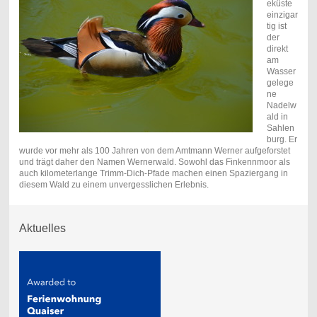
eküste
einzigar
tig ist
der
direkt
am
Wasser
gelege
ne
Nadelw
ald in
Sahlen
burg. Er
wurde vor mehr als 100 Jahren von dem Amtmann Werner aufgeforstet
und trägt daher den Namen Wernerwald. Sowohl das Finkennmoor als
auch kilometerlange Trimm-Dich-Pfade machen einen Spaziergang in
diesem Wald zu einem unvergesslichen Erlebnis.
Aktuelles