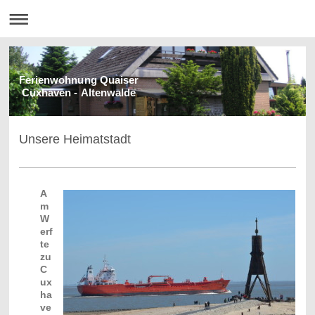
Ferienwohnung Quaiser
Cuxhaven - Altenwalde
Unsere Heimatstadt
A
m
W
erf
te
zu
C
ux
ha
ve